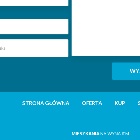
STRONA GŁÓWNA
OFERTA
KUP
MIESZKANIA
NA WYNAJEM