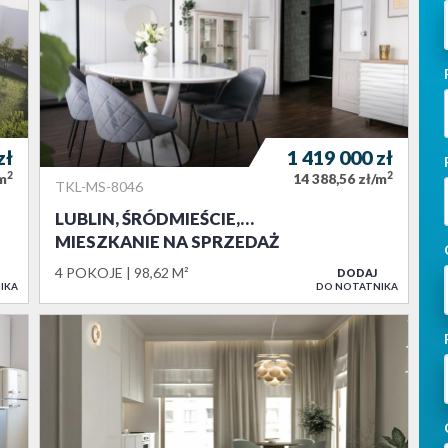
zł
1 419 000
zł
2
2
/m
14 388,56 zł/m
TKL-MS-8046
LUBLIN, ŚRÓDMIEŚCIE,…
MIESZKANIE NA SPRZEDAŻ
4 POKOJE
98,62 M²
DODAJ
IKA
DO NOTATNIKA