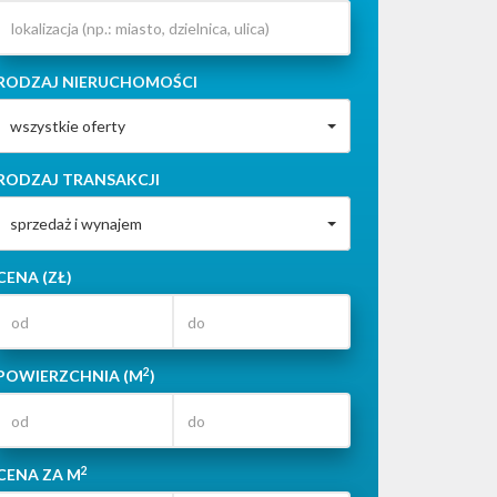
RODZAJ NIERUCHOMOŚCI
wszystkie oferty
RODZAJ TRANSAKCJI
sprzedaż i wynajem
CENA (ZŁ)
2
POWIERZCHNIA (M
)
2
CENA ZA M