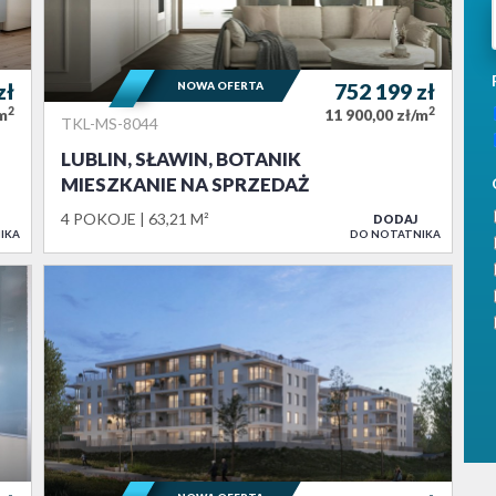
zł
NOWA OFERTA
752 199
zł
2
2
/m
11 900,00 zł/m
TKL-MS-8044
LUBLIN, SŁAWIN, BOTANIK
MIESZKANIE NA SPRZEDAŻ
4 POKOJE
63,21 M²
DODAJ
IKA
DO NOTATNIKA