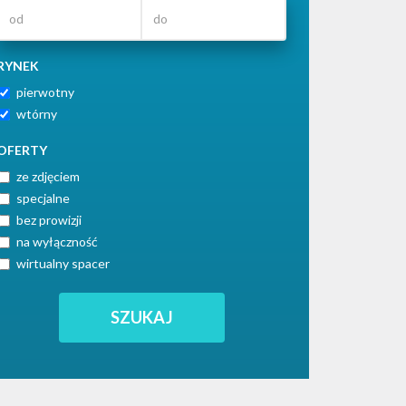
RYNEK
pierwotny
wtórny
OFERTY
ze zdjęciem
specjalne
bez prowizji
na wyłączność
wirtualny spacer