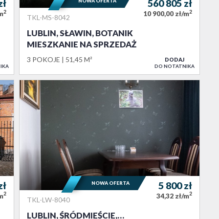
zł
NOWA OFERTA
560 805
zł
2
2
/m
10 900,00 zł/m
TKL-MS-8042
LUBLIN, SŁAWIN, BOTANIK
MIESZKANIE NA SPRZEDAŻ
3 POKOJE
51,45 M²
DODAJ
IKA
DO NOTATNIKA
zł
NOWA OFERTA
5 800
zł
2
2
/m
34,32 zł/m
TKL-LW-8040
LUBLIN, ŚRÓDMIEŚCIE,…