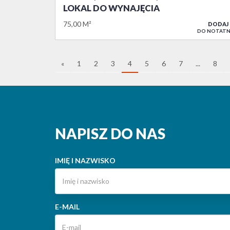
LOKAL DO WYNAJĘCIA
75,00 M²
DODAJ
DO NOTATN
«
1
2
3
4
5
6
7
...
8
NAPISZ DO NAS
IMIĘ I NAZWISKO
E-MAIL