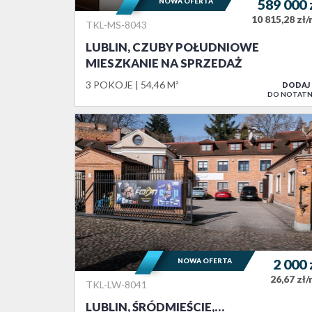
NOWA OFERTA
589 000
10 815,28 zł
TKL-MS-8043
LUBLIN, CZUBY POŁUDNIOWE
MIESZKANIE NA SPRZEDAŻ
3 POKOJE
54,46 M²
DODAJ
DO NOTATN
NOWA OFERTA
2 000
26,67 zł
TKL-LW-8041
LUBLIN, ŚRÓDMIEŚCIE,…