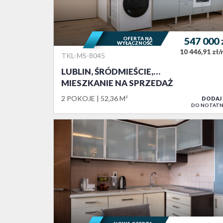
OFERTA NA
547 000
WYŁĄCZNOŚĆ
10 446,91 zł
TKL-MS-8045
LUBLIN, ŚRÓDMIEŚCIE,…
MIESZKANIE NA SPRZEDAŻ
2 POKOJE
52,36 M²
DODAJ
DO NOTATN