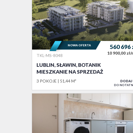
NOWA OFERTA
560 696
10 900,00 zł
TKL-MS-8048
LUBLIN, SŁAWIN, BOTANIK
MIESZKANIE NA SPRZEDAŻ
3 POKOJE
51,44 M²
DODAJ
DO NOTATN