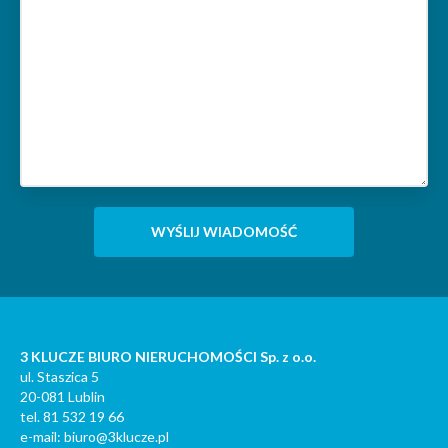
3 KLUCZE BIURO NIERUCHOMOŚCI Sp. z o.o.
ul. Staszica 5
20-081 Lublin
tel. 81 532 19 66
e-mail: biuro@3klucze.pl