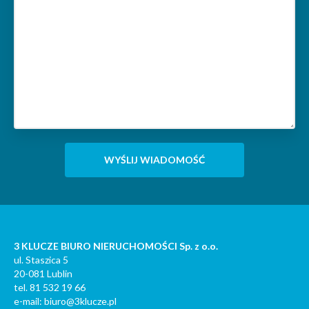
3 KLUCZE BIURO NIERUCHOMOŚCI Sp. z o.o.
ul. Staszica 5
20-081 Lublin
tel. 81 532 19 66
e-mail: biuro@3klucze.pl