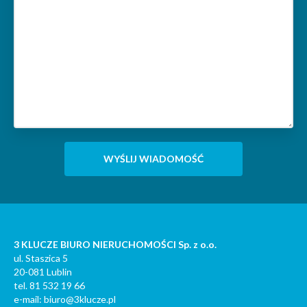
3 KLUCZE BIURO NIERUCHOMOŚCI Sp. z o.o.
ul. Staszica 5
20-081 Lublin
tel. 81 532 19 66
e-mail: biuro@3klucze.pl