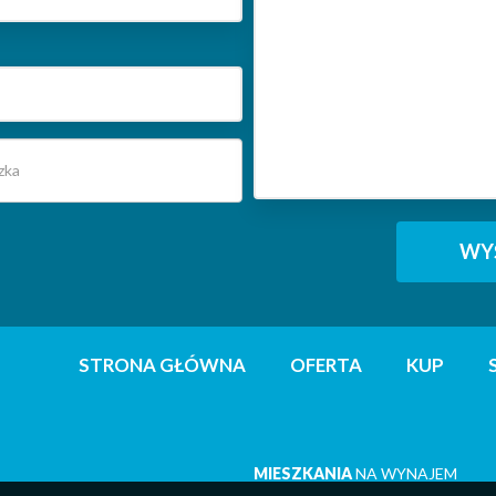
STRONA GŁÓWNA
OFERTA
KUP
MIESZKANIA
NA WYNAJEM