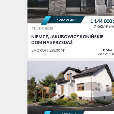
NOWA OFERTA
1 144 000
7 462,49 zł
TKL-DS-8028
NIEMCE, JAKUBOWICE KONIŃSKIE
DOM NA SPRZEDAŻ
5 POKOI
153,30 M²
DODAJ
DO NOTATN