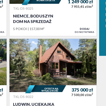
zł
NOWA OFERTA
1 249 000
zł
2
2
/m
7 955,41 zł/m
TKL-DS-8025
NIEMCE, BODUSZYN
DOM NA SPRZEDAŻ
5 POKOI
157,00 M²
DODAJ
IKA
DO NOTATNIKA
zł
OFERTA NA
375 000
zł
WYŁĄCZNOŚĆ
2
2
/m
7 500,00 zł/m
TKL-DS-8022
LUDWIN, UCIEKAJKA