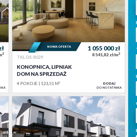
zł
NOWA OFERTA
1 055 000
zł
2
2
/m
8 541,82 zł/m
TKL-DS-8029
KONOPNICA, LIPNIAK
DOM NA SPRZEDAŻ
4 POKOJE
123,51 M²
DODAJ
IKA
DO NOTATNIKA