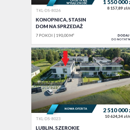
OFERTA NA
1 550 000
WYŁĄCZNOŚĆ
8 157,89 zł
TKL-DS-8026
KONOPNICA, STASIN
DOM NA SPRZEDAŻ
7 POKOI
190,00 M²
DODAJ
DO NOTATN
NOWA OFERTA
2 510 000
10 624,34 zł
TKL-DS-8023
LUBLIN, SZEROKIE