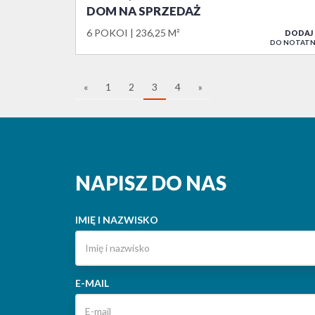
DOM NA SPRZEDAŻ
6 POKOI
236,25 M²
DODAJ
DO NOTATN
«
1
2
3
4
»
NAPISZ DO NAS
IMIĘ I NAZWISKO
E-MAIL