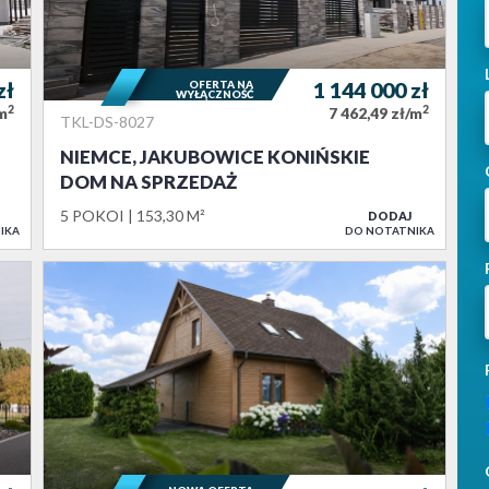
zł
OFERTA NA
1 144 000
zł
WYŁĄCZNOŚĆ
2
2
/m
7 462,49 zł/m
TKL-DS-8027
NIEMCE, JAKUBOWICE KONIŃSKIE
DOM NA SPRZEDAŻ
5 POKOI
153,30 M²
DODAJ
IKA
DO NOTATNIKA