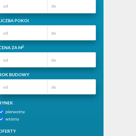
LICZBA POKOI
2
CENA ZA M
ROK BUDOWY
RYNEK
pierwotny
wtórny
OFERTY