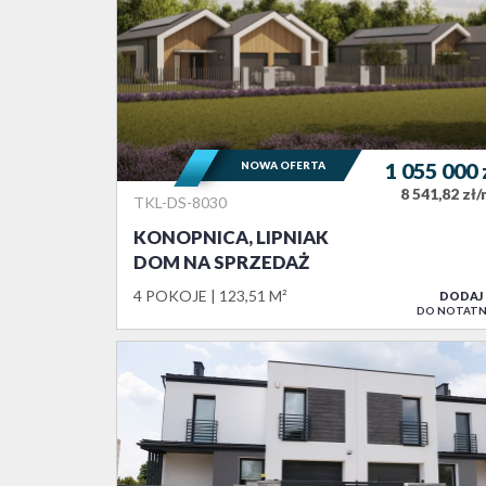
NOWA OFERTA
1 055 000
8 541,82 zł
TKL-DS-8030
KONOPNICA, LIPNIAK
DOM NA SPRZEDAŻ
4 POKOJE
123,51 M²
DODAJ
DO NOTATN