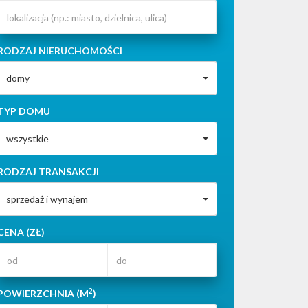
RODZAJ NIERUCHOMOŚCI
domy
TYP DOMU
wszystkie
RODZAJ TRANSAKCJI
sprzedaż i wynajem
CENA (ZŁ)
2
POWIERZCHNIA (M
)