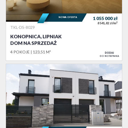
NOWA OFERTA
1 055 000
zł
2
8 541,82 zł/m
TKL-DS-8029
KONOPNICA, LIPNIAK
DOM NA SPRZEDAŻ
4 POKOJE
123,51 M²
DODAJ
DO NOTATNIKA