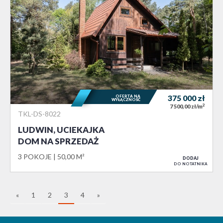
OFERTA NA
375 000
zł
WYŁĄCZNOŚĆ
2
7 500,00 zł/m
TKL-DS-8022
LUDWIN, UCIEKAJKA
DOM NA SPRZEDAŻ
3 POKOJE
50,00 M²
DODAJ
DO NOTATNIKA
«
1
2
3
4
»