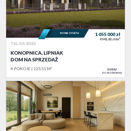
NOWA OFERTA
1 055 000
zł
2
8 541,82 zł/m
TKL-DS-8030
KONOPNICA, LIPNIAK
DOM NA SPRZEDAŻ
4 POKOJE
123,51 M²
DODAJ
DO NOTATNIKA