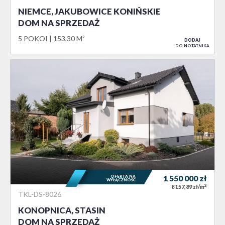
NIEMCE, JAKUBOWICE KONIŃSKIE
DOM NA SPRZEDAŻ
5 POKOI
153,30 M²
DODAJ
DO NOTATNIKA
OFERTA NA
1 550 000
zł
WYŁĄCZNOŚĆ
2
8 157,89 zł/m
TKL-DS-8026
KONOPNICA, STASIN
DOM NA SPRZEDAŻ