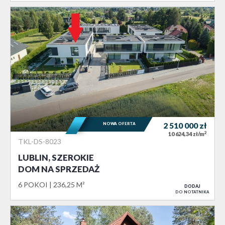
NOWA OFERTA
2 510 000
zł
2
10 624,34 zł/m
TKL-DS-8023
LUBLIN, SZEROKIE
DOM NA SPRZEDAŻ
6 POKOI
236,25 M²
DODAJ
DO NOTATNIKA