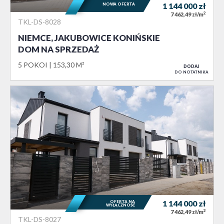
NOWA OFERTA
1 144 000
zł
2
7 462,49 zł/m
TKL-DS-8028
NIEMCE, JAKUBOWICE KONIŃSKIE
DOM NA SPRZEDAŻ
5 POKOI
153,30 M²
DODAJ
DO NOTATNIKA
OFERTA NA
1 144 000
zł
WYŁĄCZNOŚĆ
2
7 462,49 zł/m
TKL-DS-8027