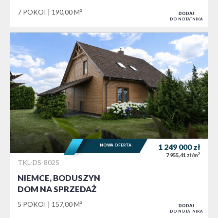
7 POKOI
190,00 M²
DODAJ
DO NOTATNIKA
NOWA OFERTA
1 249 000
zł
2
7 955,41 zł/m
TKL-DS-8025
NIEMCE, BODUSZYN
DOM NA SPRZEDAŻ
5 POKOI
157,00 M²
DODAJ
DO NOTATNIKA