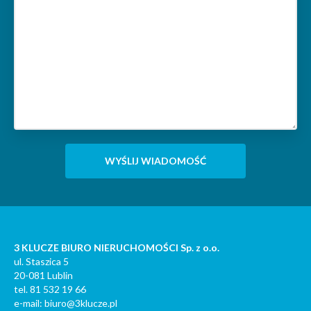
3 KLUCZE BIURO NIERUCHOMOŚCI Sp. z o.o.
ul. Staszica 5
20-081 Lublin
tel. 81 532 19 66
e-mail: biuro@3klucze.pl