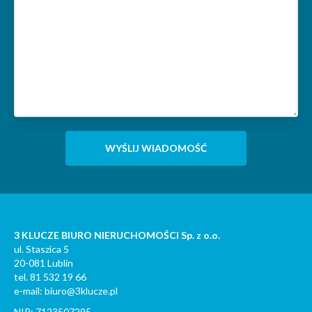
3 KLUCZE BIURO NIERUCHOMOŚCI Sp. z o.o.
ul. Staszica 5
20-081 Lublin
tel. 81 532 19 66
e-mail: biuro@3klucze.pl
NIP: 7123507295