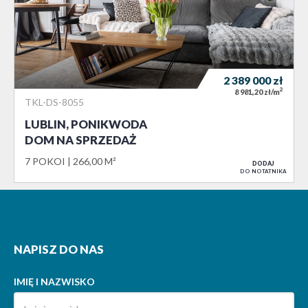
2 389 000
zł
2
8 981,20 zł/m
TKL-DS-8055
LUBLIN, PONIKWODA
DOM NA SPRZEDAŻ
7 POKOI
266,00 M²
DODAJ
DO NOTATNIKA
NAPISZ DO NAS
IMIĘ I NAZWISKO