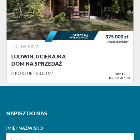
OFERTA NA
375 000
zł
WYŁĄCZNOŚĆ
2
7 500,00 zł/m
TKL-DS-8022
LUDWIN, UCIEKAJKA
DOM NA SPRZEDAŻ
3 POKOJE
50,00 M²
DODAJ
DO NOTATNIKA
NAPISZ DO NAS
IMIĘ I NAZWISKO