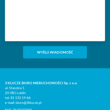
3 KLUCZE BIURO NIERUCHOMOŚCI Sp. z o.o.
ul. Staszica 5
20-081 Lublin
tel. 81 532 19 66
e-mail: biuro@3klucze.pl
NIP: 7123507295