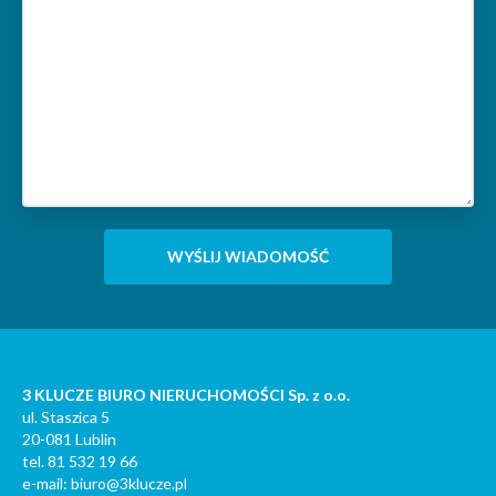
3 KLUCZE BIURO NIERUCHOMOŚCI Sp. z o.o.
ul. Staszica 5
20-081 Lublin
tel. 81 532 19 66
e-mail: biuro@3klucze.pl