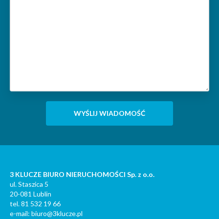
3 KLUCZE BIURO NIERUCHOMOŚCI Sp. z o.o.
ul. Staszica 5
20-081 Lublin
tel. 81 532 19 66
e-mail: biuro@3klucze.pl