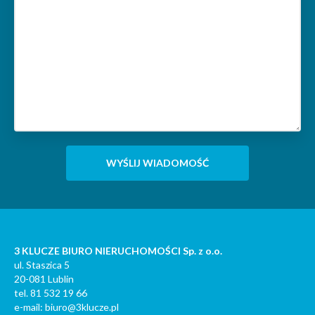
3 KLUCZE BIURO NIERUCHOMOŚCI Sp. z o.o.
ul. Staszica 5
20-081 Lublin
tel. 81 532 19 66
e-mail: biuro@3klucze.pl