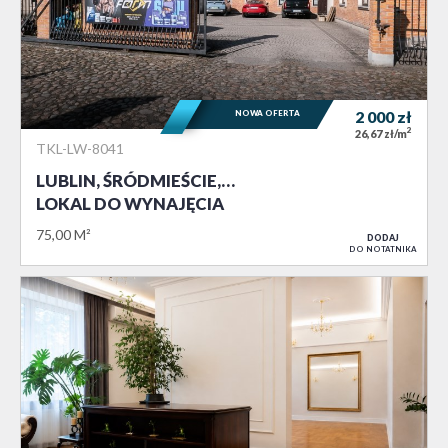
NOWA OFERTA
2 000
zł
2
26,67 zł/m
TKL-LW-8041
LUBLIN, ŚRÓDMIEŚCIE,…
LOKAL DO WYNAJĘCIA
75,00 M²
DODAJ
DO NOTATNIKA