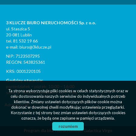
3 KLUCZE BIURO NIERUCHOMOŚCI Sp. z o.o.
ul. Staszica 5
20-081 Lublin
tel. 81 532 19 66
e-mail: biuro@3klucze.pl
NIP: 7123507295
REGON: 543825361
KRS: 0001220105
Godziny otwarcia:
poniedziałek – piątek: 10:00 – 16:00
Ta strona wykorzystuje pliki cookies w celach statystycznych oraz w
sobota: zadzwoń, umówimy się z Tobą
celu dostosowania naszych serwisów do indywidualnych potrzeb
klientów. Zmiany ustawień dotyczących plików cookie można
Adresowo.pl
dokonać w dowolnej chwili modyfikując ustawienia przeglądarki.
Korzystanie z tej strony bez zmian ustawień dotyczących cookies
oznacza, że będą one zapisane w pamięci urządzenia.
rozumiem
Program dla biur nieruchomości
Galactica Virgo