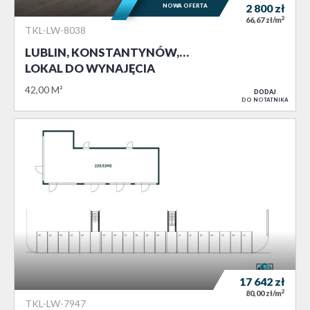
NOWA OFERTA
2 800
zł
2
66,67 zł/m
TKL-LW-8038
LUBLIN, KONSTANTYNÓW,…
LOKAL DO WYNAJĘCIA
42,00 M²
DODAJ
DO NOTATNIKA
17 642
zł
2
80,00 zł/m
TKL-LW-7947