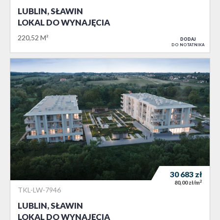
LUBLIN, SŁAWIN
LOKAL DO WYNAJĘCIA
220,52 M²
DODAJ
DO NOTATNIKA
30 683
zł
2
80,00 zł/m
TKL-LW-7946
LUBLIN, SŁAWIN
LOKAL DO WYNAJĘCIA