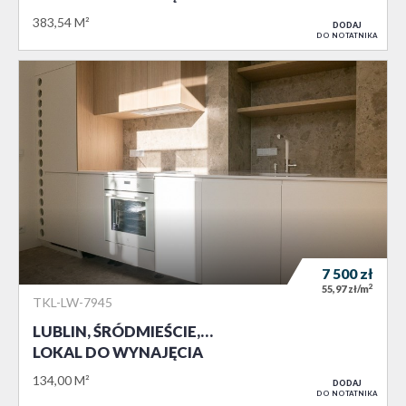
383,54 M²
DODAJ
DO NOTATNIKA
7 500
zł
2
55,97 zł/m
TKL-LW-7945
LUBLIN, ŚRÓDMIEŚCIE,…
LOKAL DO WYNAJĘCIA
134,00 M²
DODAJ
DO NOTATNIKA