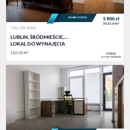
NOWA OFERTA
5 800
zł
2
34,32 zł/m
TKL-LW-8040
LUBLIN, ŚRÓDMIEŚCIE,…
LOKAL DO WYNAJĘCIA
169,00 M²
DODAJ
DO NOTATNIKA