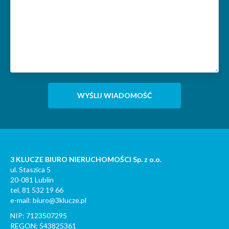
3 KLUCZE BIURO NIERUCHOMOŚCI Sp. z o.o.
ul. Staszica 5
20-081 Lublin
tel. 81 532 19 66
e-mail: biuro@3klucze.pl
NIP: 7123507295
REGON: 543825361