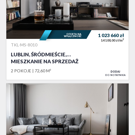
OFERTA NA
1 023 660
zł
WYŁĄCZNOŚĆ
2
14 100,00 zł/m
TKL-MS-8010
LUBLIN, ŚRÓDMIEŚCIE,…
MIESZKANIE NA SPRZEDAŻ
2 POKOJE
72,60 M²
DODAJ
DO NOTATNIKA