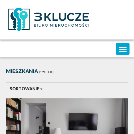
Toggl
naviga
MIESZKANIA
19 OFERT
SORTOWANIE