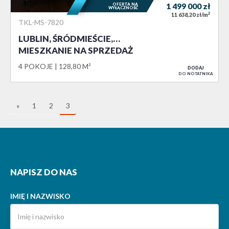
OFERTA NA
1 499 000
zł
WYŁĄCZNOŚĆ
2
11 638,20 zł/m
TKL-MS-7820
LUBLIN, ŚRÓDMIEŚCIE,…
MIESZKANIE NA SPRZEDAŻ
4 POKOJE
128,80 M²
DODAJ
DO NOTATNIKA
«
1
2
3
NAPISZ DO NAS
IMIĘ I NAZWISKO