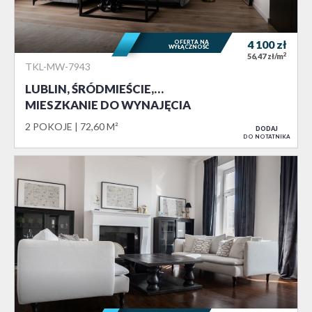
OFERTA NA
4 100
zł
WYŁĄCZNOŚĆ
2
56,47 zł/m
TKL-MW-7943
LUBLIN, ŚRÓDMIEŚCIE,…
MIESZKANIE DO WYNAJĘCIA
2 POKOJE
72,60 M²
DODAJ
DO NOTATNIKA