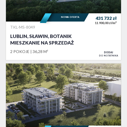
NOWA OFERTA
431 732
zł
2
11 900,00 zł/m
TKL-MS-8049
LUBLIN, SŁAWIN, BOTANIK
MIESZKANIE NA SPRZEDAŻ
2 POKOJE
36,28 M²
DODAJ
DO NOTATNIKA