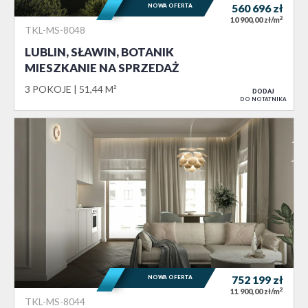
NOWA OFERTA
560 696
zł
2
10 900,00 zł/m
TKL-MS-8048
LUBLIN, SŁAWIN, BOTANIK
MIESZKANIE NA SPRZEDAŻ
3 POKOJE
51,44 M²
DODAJ
DO NOTATNIKA
NOWA OFERTA
752 199
zł
2
11 900,00 zł/m
TKL-MS-8044