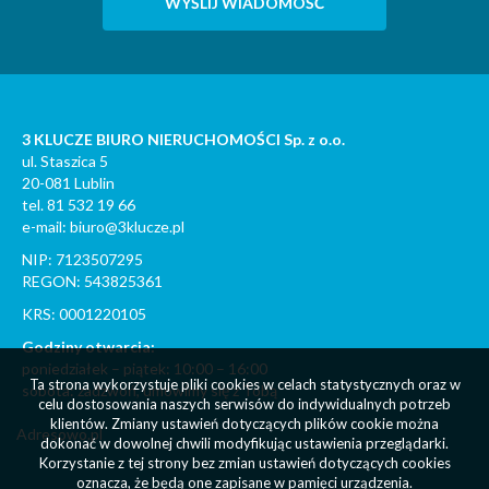
3 KLUCZE BIURO NIERUCHOMOŚCI Sp. z o.o.
ul. Staszica 5
20-081 Lublin
tel. 81 532 19 66
e-mail: biuro@3klucze.pl
NIP: 7123507295
REGON: 543825361
KRS: 0001220105
Godziny otwarcia:
poniedziałek – piątek: 10:00 – 16:00
Ta strona wykorzystuje pliki cookies w celach statystycznych oraz w
sobota: zadzwoń, umówimy się z Tobą
celu dostosowania naszych serwisów do indywidualnych potrzeb
klientów. Zmiany ustawień dotyczących plików cookie można
Adresowo.pl
dokonać w dowolnej chwili modyfikując ustawienia przeglądarki.
Korzystanie z tej strony bez zmian ustawień dotyczących cookies
oznacza, że będą one zapisane w pamięci urządzenia.