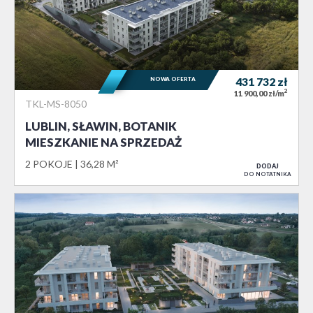
NOWA OFERTA
431 732
zł
2
11 900,00 zł/m
TKL-MS-8050
LUBLIN, SŁAWIN, BOTANIK
MIESZKANIE NA SPRZEDAŻ
2 POKOJE
36,28 M²
DODAJ
DO NOTATNIKA