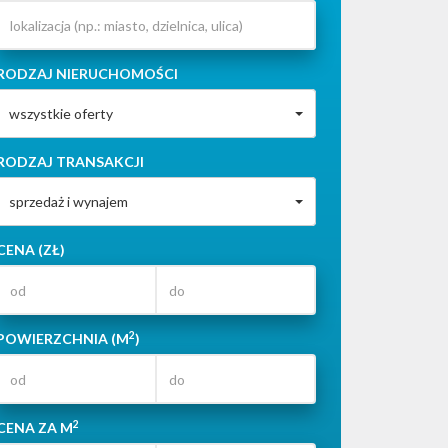
RODZAJ NIERUCHOMOŚCI
wszystkie oferty
RODZAJ TRANSAKCJI
sprzedaż i wynajem
CENA (ZŁ)
2
POWIERZCHNIA (M
)
2
CENA ZA M