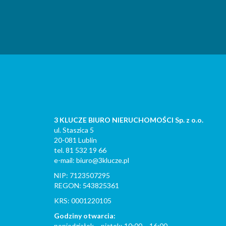
3 KLUCZE BIURO NIERUCHOMOŚCI Sp. z o.o.
ul. Staszica 5
20-081 Lublin
tel. 81 532 19 66
e-mail: biuro@3klucze.pl
NIP: 7123507295
REGON: 543825361
KRS: 0001220105
Godziny otwarcia:
poniedziałek – piątek: 10:00 – 16:00