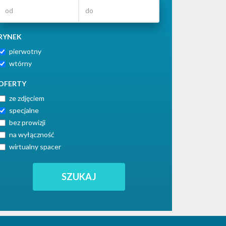
RYNEK
pierwotny
wtórny
OFERTY
ze zdjęciem
specjalne
bez prowizji
na wyłączność
wirtualny spacer