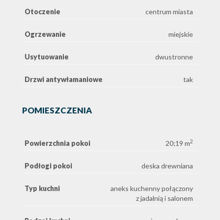
Otoczenie
centrum miasta
Ogrzewanie
miejskie
Usytuowanie
dwustronne
Drzwi antywłamaniowe
tak
POMIESZCZENIA
2
Powierzchnia pokoi
20;19 m
Podłogi pokoi
deska drewniana
Typ kuchni
aneks kuchenny połączony
z jadalnią i salonem