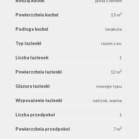
Rodzaj kuchni
jasna z oknem
2
Powierzchnia kuchni
13 m
Podłoga kuchni
terakota
Typ łazienki
razem z wc
Liczba łazienek
1
2
Powierzchnia łazienki
12 m
Glazura łazienki
nowego typu
Wyposażenie łazienki
natrysk, wanna
Liczba przedpokoi
1
2
Powierzchnia przedpokoi
7 m