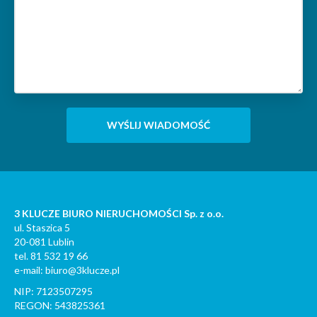
3 KLUCZE BIURO NIERUCHOMOŚCI Sp. z o.o.
ul. Staszica 5
20-081 Lublin
tel. 81 532 19 66
e-mail: biuro@3klucze.pl
NIP: 7123507295
REGON: 543825361